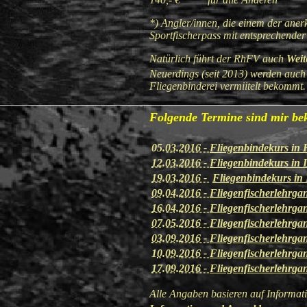
*) Angler/innen, die einem der ane
Sportfischerpass mit entsprechende
Natürlich führt der RhFV auch
Weit
Neuerdings (seit 2013) werden auch 
Fliegenbinderei vermiitelt bekommt.
Folgende Termine sind mir be
05
.03.2016 -
Fliegenbindekurs in
12.03.2016 -
Fliegenbindekurs in
19.03.2016 -
Fliegenbindekurs in
09.04.2016 -
Fliegenfischerlehrga
16.04.2016 -
Fliegenfischerlehrga
07.05.2016 -
Fliegenfischerlehrga
03.09.2016 -
Fliegenfischerlehrga
1
0.09.2016 -
Fliegenfischerlehrga
17.09.2016 -
Fliegenfischerlehrga
Alle Angaben basieren auf Informa