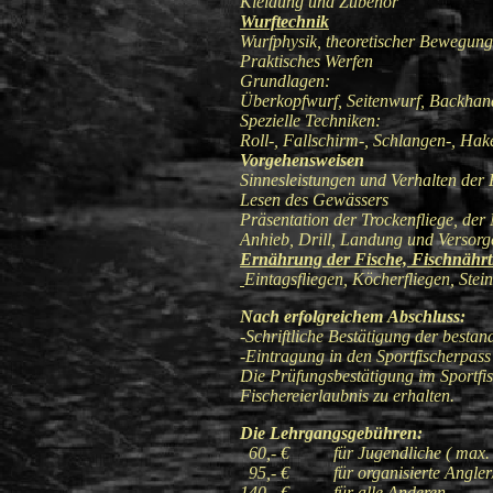
Kleidung und Zubehör
Wurftechnik
Wurfphysik, theoretischer Bewegun
Praktisches Werfen
Grundlagen:
Überkopfwurf, Seitenwurf, Backha
Spezielle Techniken:
Roll-, Fallschirm-, Schlangen-, H
Vorgehensweisen
Sinnesleistungen und Verhalten de
Lesen des Gewässers
Präsentation der Trockenfliege, de
Anhieb, Drill, Landung und Verso
Ernährung der Fische, Fischnährt
Eintagsfliegen, Köcherfliegen, Stei
Nach erfolgreichem Abschluss:
-Schriftliche Bestätigung der besta
-Eintragung in den Sportfischerpass
Die Prüfungsbestätigung im Sportfis
Fischereierlaubnis zu erhalten.
Die Lehrgangsgebühren:
60,- € für Jugendliche ( max. 2
95,- € für organisierte Angler/
140,- € für alle Anderen