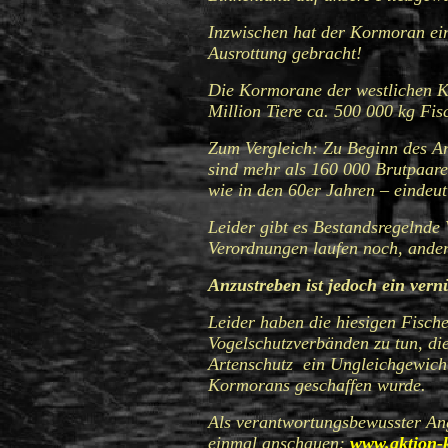
Inzwischen hat der Kormoran ein
Ausrottung gebracht!
Die Kormorane der westlichen Ko
Million Tiere ca. 500 000 kg Fi
Zum Vergleich: Zu Beginn des Ar
sind mehr als 160 000 Brutpaare 
wie in den 60er Jahren – eindeut
Leider gibt es Bestandsregelnde
Verordnungen laufen noch, ander
Anzustreben ist jedoch ein ver
Leider haben die hiesigen Fisch
Vogelschutzverbänden zu tun, die
Artenschutz ein Ungleichgewich
Kormorans geschaffen wurde.
Als verantwortungsbewusster Angl
einmal anschauen:
www.aktion-