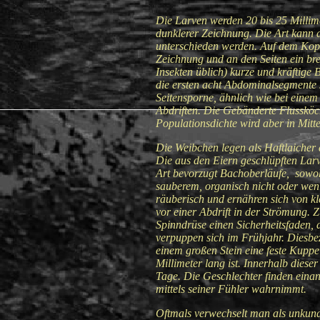
Die Larven werden 20 bis 25 Millime
dunklerer Zeichnung. Die Art kann 
unterschieden werden. Auf dem Kopf 
Zeichnung und an den Seiten ein bre
Insekten üblich) kurze und kräftige
die ersten acht Abdominalsegmente s
Seitensporne, ähnlich wie bei einem
Abdriften. Die Gebänderte Flussköch
Populationsdichte wird aber in Mitte
Die Weibchen legen als Haftlaicher d
Die aus den Eiern geschlüpften Larv
Art bevorzugt Bachoberläufe, sowohl
sauberem, organisch nicht oder wen
räuberisch und ernähren sich von kl
vor einer Abdrift in der Strömung. 
Spinndrüse einen Sicherheitsfaden, 
verpuppen sich im Frühjahr. Diesbez
einem großen Stein eine feste Kuppe
Millimeter lang ist. Innerhalb dies
Tage. Die Geschlechter finden ein
mittels seiner Fühler wahrnimmt.
Oftmals verwechselt man als unku