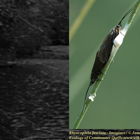
Rhyacophila fasciata - Imagines /
©
Jame
Ecology of Commanster Quelle:www,wik