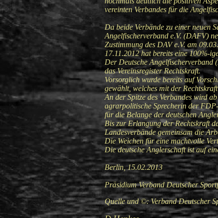
nochmals deutlich die positiven Asp
vereinten Verbandes für die Angelfis
Da beide Verbände zu einer neuen S
Angelfischerverband e.V. (DAFV) nenn
Zustimmung des DAV e.V. am 09.03.
17.11.2012 hat bereits eine 100%-i
Der Deutsche Angelfischerverband 
das Vereinsregister Rechtskraft.
Vorsorglich wurde bereits auf Vorsc
gewählt, welches mit der Rechtskraf
An der Spitze des Verbandes wird a
agrarpolitische Sprecherin der FDP-
für die Belange der deutschen Angler
Bis zur Erlangung der Rechtskraft d
Landesverbände gemeinsam die Arbe
Die Weichen für eine machtvolle Vert
Die deutsche Anglerschaft ist auf e
Berlin, 15.02.2013
Präsidium Verband Deutscher Sportf
Quelle und
©: Verband Deutscher Sp