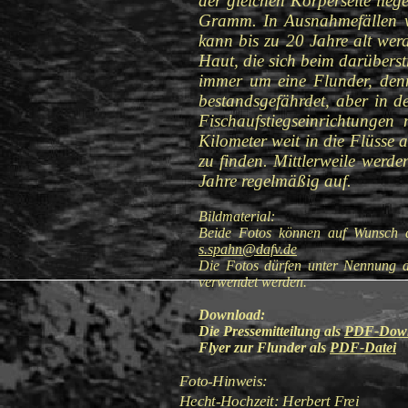
der gleichen Körperseite lie
Gramm. In Ausnahmefällen we
kann bis zu 20 Jahre alt wer
Haut, die sich beim darüberstr
immer um eine Flunder, denn 
bestandsgefährdet, aber in d
Fischaufstiegseinrichtungen
Kilometer weit in die Flüsse
zu finden. Mittlerweile werde
Jahre regelmäßig auf.
Bildmaterial:
Beide Fotos können auf Wunsch di
s.spahn@dafv.de
Die Fotos dürfen unter Nennung d
verwendet werden.
Download:
Die Pressemitteilung als
PDF-Dow
Flyer zur Flunder als
PDF-Datei
Foto-Hinweis:
Hecht-Hochzeit: Herbert Frei