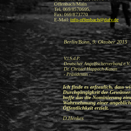
Offenbach/Main
Tel. 069/8570695,
Fax: 069/873770
E-Mail:
info-offenbach@dafv.de
Berlin/Bonn, 9. Oktober 2015
V.i.S
Deutscher Angelfisc
Dr. Christel H
- Präsidentin -
Ich finde es erfreulich, dass 
Durchgängigkeit der Gewässe
hoffe das die Nominierung eine
Wahrnehmung einer angeblich 
Öffentlichkeit erzielt.
D.Henkes