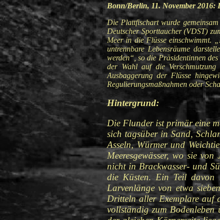
Bonn/Berlin, 11. November 2016:
D
Die Plattfischart wurde gemeinsa
Deutscher Sporttaucher (VDST) zum 
Meer in die Flüsse einschwimmt. „
untrennbare Lebensräume darstell
werden“, so die Präsidentinnen des
der Wahl auf die Verschmutzung 
Ausbaggerung der Flüsse hingewi
Regulierungsmaßnahmen oder Schadst
Hintergrund:
Die Flunder ist primär eine ma
sich tagsüber in Sand, Schla
Asseln, Würmer und Weichtie
Meeresgewässer, wo sie von 
nicht in Brackwasser- und Sü
die Küsten. Ein Teil davon 
Larvenlänge von etwa sieben
Dritteln aller Exemplare auf
vollständig zum Bodenleben ü