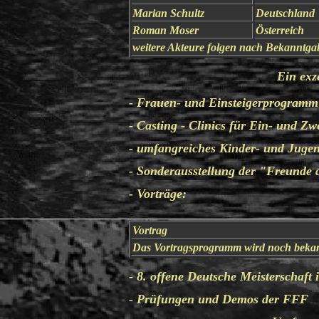
Marian Schultz
Deutschland
Roman Moser
Österreich
weitere Akteure folgen nach Bekanntga
Ein
exz
- Frauen- und Einsteigerprogramm
- Casting - Clinics für Ein- und Z
- umfangreiches Kinder- und Juge
- Sonderausstellung der "Freunde
- Vorträge:
Vortrag
Das Vortragsprogramm wird noch beka
- 8. offene Deutsche Meisterschaft
- Prüfungen und Demos der FFF