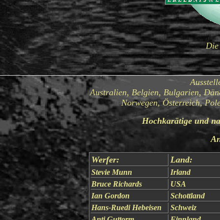
Die 
Ausstell
Australien, Belgien, Bulgarien, Dän
Norwegen, Österreich, Pole
Hochkarätige und nah
An
Werfer:
Land:
Stevie Munn
Irland
Bruce Richards
USA
Ian Gordon
Schottland
Hans-Ruedi Hebeisen
Schweiz
Anti Guttorm
Finnland