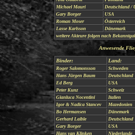
Michael Mauri
Deutschland /
Gary Borger
USA
Roman Moser
Österreich
Lasse Karlsson
Dänemark
weitere Akteure folgen nach Bekanntga
Anwesende
Flie
Binder:
Land:
Roger Salomonsson
Schweden
Hans Jürgen Baum
Deutschland
Ed Berg
USA
Peter Kunz
Schweiz
Gianluca Nocentini
Italien
Igor & Nadica Stancev
Mazedonien
Bo Hermansen
Dänemark
Gerhard Laible
Deutschland
Gary Borger
USA
Hans van Klinken
Niederlande